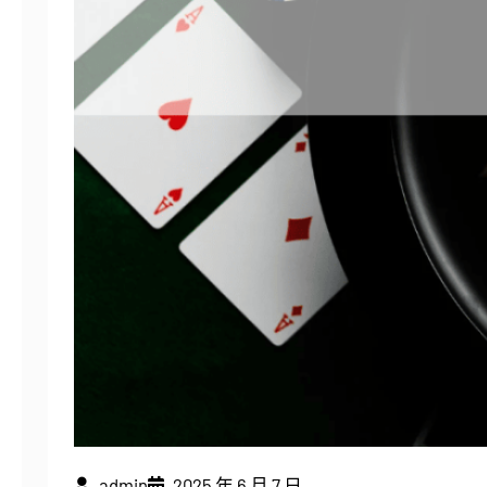
admin
2025 年 6 月 7 日