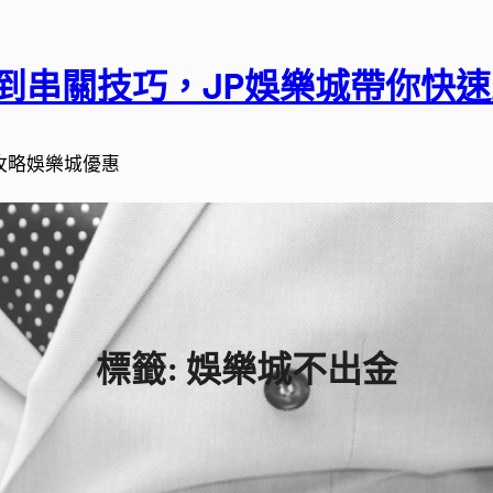
到串關技巧，JP娛樂城帶你快速
攻略
娛樂城優惠
標籤:
娛樂城不出金