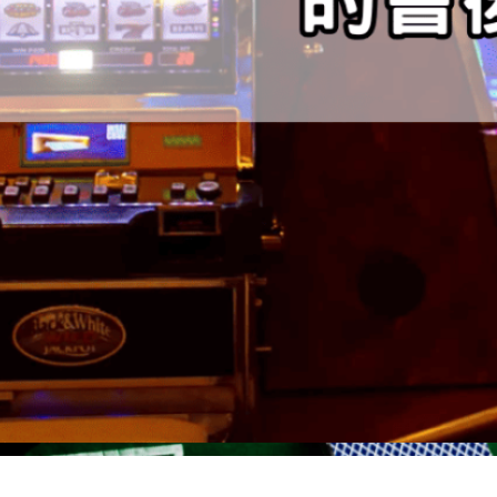
娛樂城體驗金免費送
宅神爺
熱門遊戲推薦
盤口分析
老虎機
老虎機攻略
老虎機遊戲
老虎機遊戲全解析
賽事分析
通博
運動彩券世界盃
運動彩券 線上投注
運彩
運彩官網
運彩賠率
體育投注