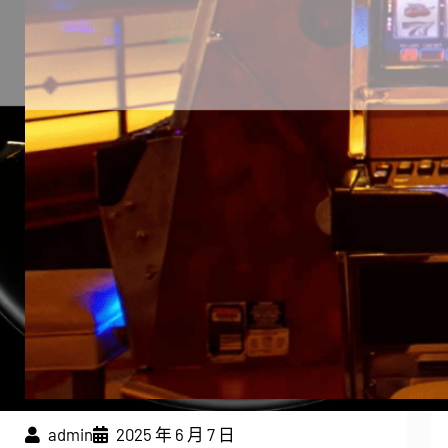
admin
2025 年 6 月 7 日