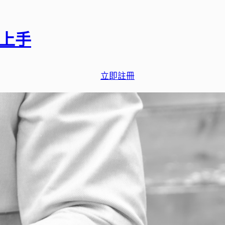
上手
立即註冊