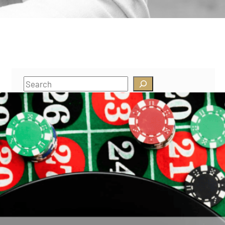
S
e
a
Latest Posts
r
c
運彩盤口分析實戰教學：看
h
懂讓球與大小盤變化背後的
莊家陷阱
JP娛樂城體驗金免流水優
惠：限時特優活動的領取規
則