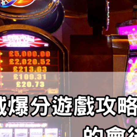
jp娛樂城不出金
JP娛樂城體驗金
JP爆分遊戲攻略
KUBET
世界杯亞洲盤
世界杯投注
世界杯歐洲盤
世界杯線上下注
世界盃下注
世界盃外圍賽
世界盃線上下注
世界盃足球
世足彩券
世足運動彩
世足運彩
免費送娛樂城體驗金
台灣線上娛樂城首選
吃角子老虎機
合法娛樂城
大獎娛樂城
大福娛樂城
娛樂城
娛樂城dcard
娛樂城優惠
娛樂城體驗金
娛樂城體驗金1000
娛樂城體驗金免流水