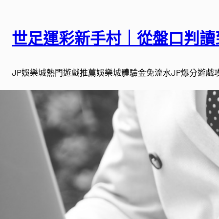
跳
至
主
世足運彩新手村｜從盤口判讀
要
內
容
JP娛樂城
熱門遊戲推薦
娛樂城體驗金免流水
JP爆分遊戲