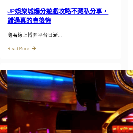
JP娛樂城爆分遊戲攻略不藏私分享，
錯過真的會後悔
隨著線上博弈平台日漸…
Read More