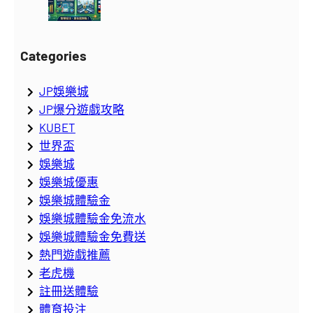
Categories
JP娛樂城
JP爆分遊戲攻略
KUBET
世界盃
娛樂城
娛樂城優惠
娛樂城體驗金
娛樂城體驗金免流水
娛樂城體驗金免費送
熱門遊戲推薦
老虎機
註冊送體驗
體育投注