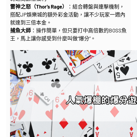
雷神之怒（Thor’s Rage）
：結合轉盤與連擊機制，
搭配JP娛樂城的額外彩金活動，讓不少玩家一週內
就達到三倍本金。
捕魚大師
：操作簡單，但只要打中高倍數的BOSS魚
王，馬上讓你感受到什麼叫做“爆分”。