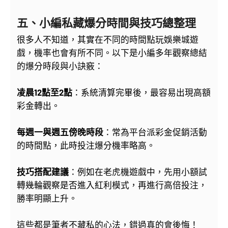
五、
小編私藏爆分時間與技巧總整理
很多人不知道，其實在不同的時間點玩娛樂城遊
戲，機率也會有所不同。以下是小編多年觀察總結
的爆分時段與小訣竅：
凌晨12點至2點
：系統清算完畢後，最容易出現高額
彩金轉出。
每週一與週五傍晚時段
：常為平台派彩金促銷活動
的時間點，此時投注爆分機率略高。
技巧搭配建議
：例如在老虎機遊戲中，先用小額試
轉幾輪觀察是否進入紅利模式，再進行高倍投注，
勝率明顯上升。
這些都是筆者不藏私的心法，錯過真的會後悔！