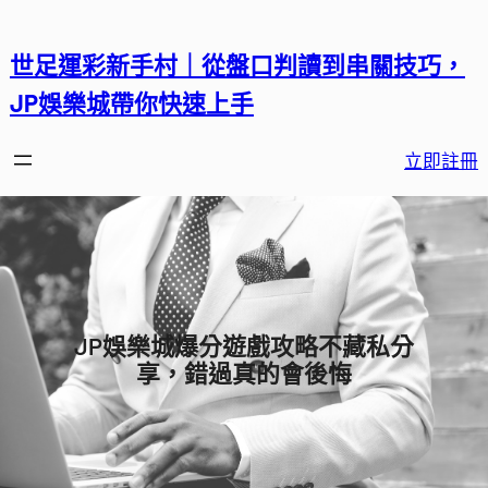
跳
至
世足運彩新手村｜從盤口判讀到串關技巧，
主
要
JP娛樂城帶你快速上手
內
容
立即註冊
JP娛樂城爆分遊戲攻略不藏私分
享，錯過真的會後悔