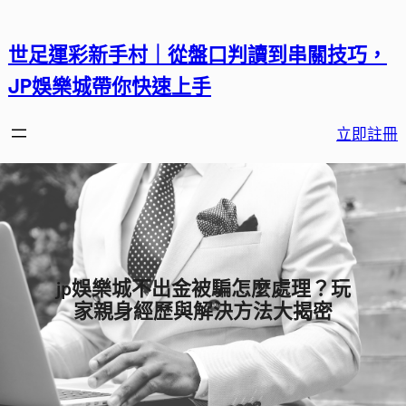
跳
至
世足運彩新手村｜從盤口判讀到串關技巧，
主
要
JP娛樂城帶你快速上手
內
容
立即註冊
jp娛樂城不出金被騙怎麼處理？玩
家親身經歷與解決方法大揭密