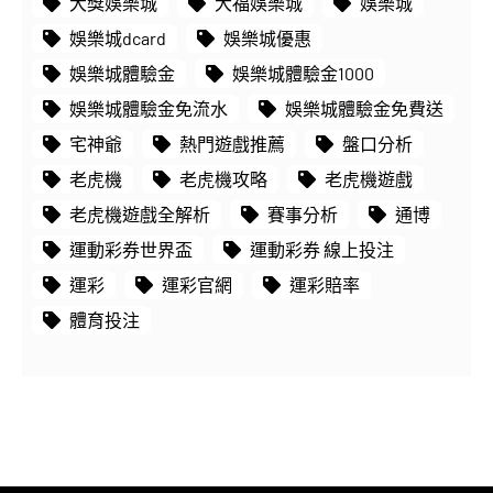
大獎娛樂城
大福娛樂城
娛樂城
娛樂城dcard
娛樂城優惠
娛樂城體驗金
娛樂城體驗金1000
娛樂城體驗金免流水
娛樂城體驗金免費送
宅神爺
熱門遊戲推薦
盤口分析
老虎機
老虎機攻略
老虎機遊戲
老虎機遊戲全解析
賽事分析
通博
運動彩券世界盃
運動彩券 線上投注
運彩
運彩官網
運彩賠率
體育投注