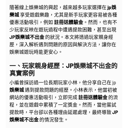
隨著線上娛樂城的興起，越來越多玩家選擇在
jp娛
樂城
享受遊戲樂趣，尤其是新手玩家更容易被各種
優惠活動吸引，例如
註冊送體驗金
。然而，也有不
少玩家反映在遊玩過程中遭遇提款困難，甚至出現
JP娛樂城不出金
的狀況。本文將透過玩家親身經
歷，深入解析遇到問題的原因與解決方法，讓你在
娛樂城遊玩時能更安心。
一、
玩家親身經歷：JP娛樂城不出金的
真實案例
小編曾採訪過一位長期玩家小林，他分享自己在 jp
娛樂城
遇到提款問題的經歷。小林表示，他當初被
網站的優惠活動吸引，立即完成
註冊送體驗金
的流
程，並在遊戲中累積了一定獎金。然而，當他嘗試
提款時，平台卻以各種理由延遲處理，最終導致
JP
娛樂城不出金
的情況發生。