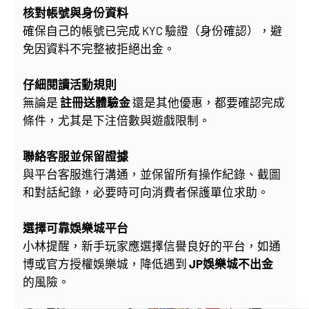
核對帳號與身份資料
確保自己的帳號已完成 KYC 驗證（身份確認），避
免因資料不完整被拒絕出金。
仔細閱讀活動規則
無論是
註冊送體驗金
還是其他優惠，都要確認完成
條件，尤其是下注倍數與遊戲限制。
聯絡客服並保留證據
與平台客服進行溝通，並保留所有操作紀錄、截圖
和對話紀錄，必要時可向消費者保護單位求助。
選擇可靠娛樂城平台
小林提醒，新手玩家應選擇信譽良好的平台，如通
博或官方授權娛樂城，降低遇到
JP娛樂城不出金
的風險。