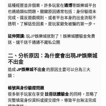
這種經歷並非個案，許多玩家在
通博
等娛樂城平台
也遇過類似問題。關鍵原因通常包括：身份驗證未
完成、違反遊戲規則、或者平台本身的出金流程不
透明。了解這些因素，是玩家避免被騙的第一步。
延伸閱讀
:
玩
JP
娛樂城就對了！娛樂城體驗金免費
送、儲千送千通通不藏私公開
二、
分析原因：為什麼會出現JP娛樂城
不出金
造成
JP娛樂城不出金
的原因主要可以分為三大
類：
帳號與身份驗證問題
很多新手玩家在享受
註冊送體驗金
的同時，忽略了
完整填寫身份資料或提交證件，導致平台無法完成