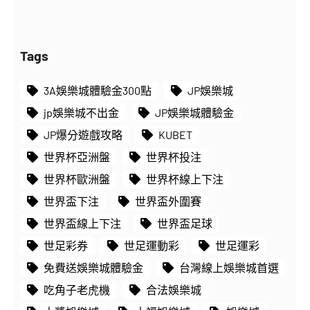
Tags
3A娛樂城體驗金300點
JP娛樂城
jp娛樂城不出金
JP娛樂城體驗金
JP爆分遊戲攻略
KUBET
世界杯亞洲盤
世界杯投注
世界杯歐洲盤
世界杯線上下注
世界盃下注
世界盃外圍賽
世界盃線上下注
世界盃足球
世足彩券
世足運動彩
世足運彩
免費送娛樂城體驗金
台灣線上娛樂城首選
吃角子老虎機
合法娛樂城