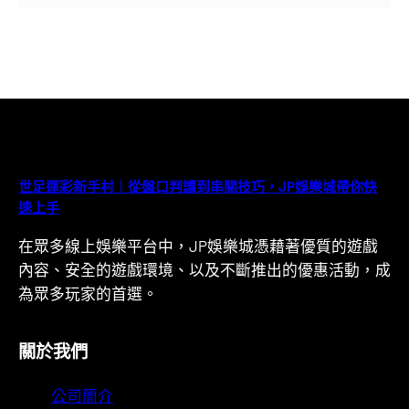
世足運彩新手村｜從盤口判讀到串關技巧，JP娛樂城帶你快
速上手
在眾多線上娛樂平台中，JP娛樂城憑藉著優質的遊戲
內容、安全的遊戲環境、以及不斷推出的優惠活動，成
為眾多玩家的首選。
關於我們
公司簡介