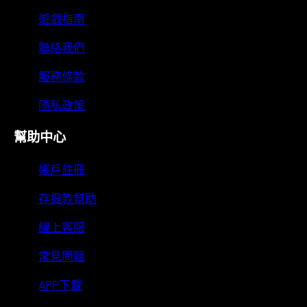
遊戲指南
聯絡我們
服務條款
隱私政策
幫助中心
帳戶註冊
存提款幫助
線上客服
常見問題
APP下載