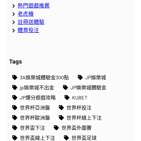
熱門遊戲推薦
老虎機
註冊送體驗
體育投注
Tags
3A娛樂城體驗金300點
JP娛樂城
jp娛樂城不出金
JP娛樂城體驗金
JP爆分遊戲攻略
KUBET
世界杯亞洲盤
世界杯投注
世界杯歐洲盤
世界杯線上下注
世界盃下注
世界盃外圍賽
世界盃線上下注
世界盃足球