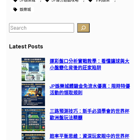
娛樂城
S
e
a
Latest Posts
r
c
運彩盤口分析實戰教學：看懂讓球與大
h
小盤變化背後的莊家陷阱
JP娛樂城體驗金免流水優惠：限時特優
活動的領取規則
三路預測技巧：新手必須學會的世界杯
歐洲盤玩法精髓
賠率平衡思維：資深玩家眼中的世界杯