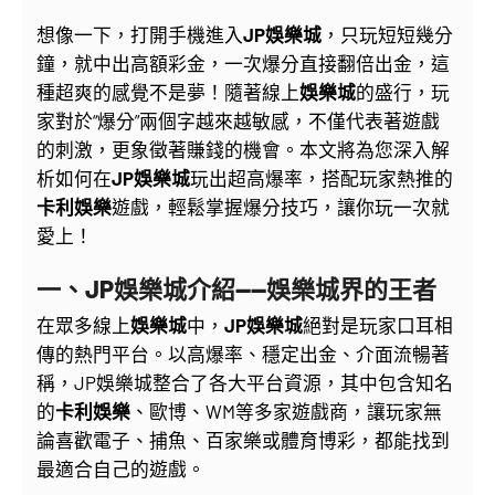
想像一下，打開手機進入
JP娛樂城
，只玩短短幾分
鐘，就中出高額彩金，一次爆分直接翻倍出金，這
種超爽的感覺不是夢！隨著線上
娛樂城
的盛行，玩
家對於“爆分”兩個字越來越敏感，不僅代表著遊戲
的刺激，更象徵著賺錢的機會。本文將為您深入解
析如何在
JP娛樂城
玩出超高爆率，搭配玩家熱推的
卡利娛樂
遊戲，輕鬆掌握爆分技巧，讓你玩一次就
愛上！
一、
JP娛樂城介紹——娛樂城界的王者
在眾多線上
娛樂城
中，
JP娛樂城
絕對是玩家口耳相
傳的熱門平台。以高爆率、穩定出金、介面流暢著
稱，JP娛樂城整合了各大平台資源，其中包含知名
的
卡利娛樂
、歐博、WM等多家遊戲商，讓玩家無
論喜歡電子、捕魚、百家樂或體育博彩，都能找到
最適合自己的遊戲。