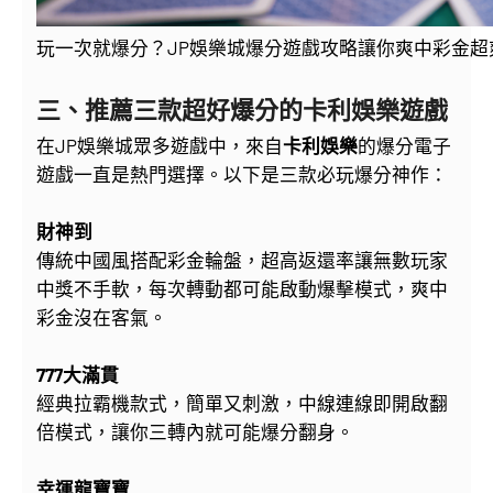
玩一次就爆分？JP娛樂城爆分遊戲攻略讓你爽中彩金超
三、
推薦三款超好爆分的卡利娛樂遊戲
在JP娛樂城眾多遊戲中，來自
卡利娛樂
的爆分電子
遊戲一直是熱門選擇。以下是三款必玩爆分神作：
財神到
傳統中國風搭配彩金輪盤，超高返還率讓無數玩家
中獎不手軟，每次轉動都可能啟動爆擊模式，爽中
彩金沒在客氣。
777大滿貫
經典拉霸機款式，簡單又刺激，中線連線即開啟翻
倍模式，讓你三轉內就可能爆分翻身。
幸運龍寶寶