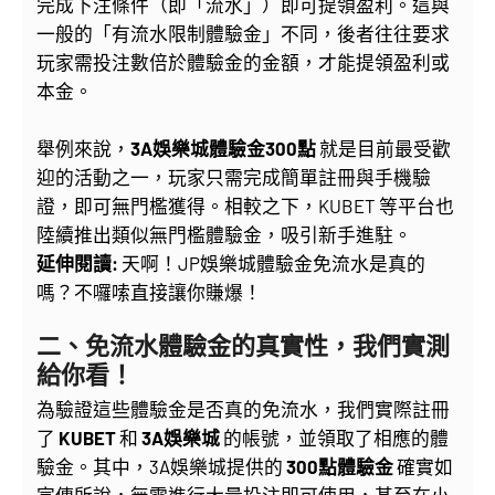
完成下注條件（即「流水」）即可提領盈利。這與
一般的「有流水限制體驗金」不同，後者往往要求
玩家需投注數倍於體驗金的金額，才能提領盈利或
本金。
舉例來說，
3A娛樂城體驗金300點
就是目前最受歡
迎的活動之一，玩家只需完成簡單註冊與手機驗
證，即可無門檻獲得。相較之下，KUBET 等平台也
陸續推出類似無門檻體驗金，吸引新手進駐。
延伸閱讀
:
天啊！JP娛樂城體驗金免流水是真的
嗎？不囉嗦直接讓你賺爆！
二、
免流水體驗金的真實性，我們實測
給你看！
為驗證這些體驗金是否真的免流水，我們實際註冊
了
KUBET
和
3A娛樂城
的帳號，並領取了相應的體
驗金。其中，3A娛樂城提供的
300點體驗金
確實如