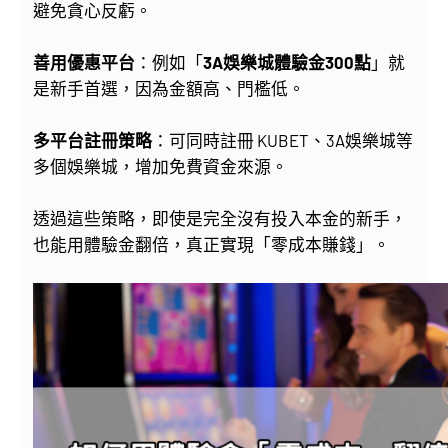
避免貪心反虧。
善用優惠平台
：例如「
3A娛樂城體驗金300點
」就
是新手首選，因為金額高、門檻低。
多平台註冊策略
：可同時註冊 KUBET、3A娛樂城等
多個娛樂城，增加免費資金來源。
透過這些策略，即使是完全沒有投入本金的新手，
也能用體驗金翻倍，真正實現「零成本賺錢」。