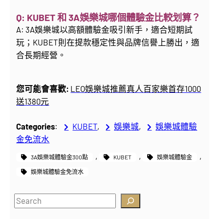
Q: KUBET 和 3A娛樂城哪個體驗金比較划算？
A: 3A娛樂城以高額體驗金吸引新手，適合短期試
玩；KUBET則在提款穩定性與品牌信譽上勝出，適
合長期經營。
您可能會喜歡:
LEO娛樂城推薦真人百家樂首存1000
送1380元
Categories
:
KUBET
, 
娛樂城
, 
娛樂城體驗
金免流水
, 
, 
, 
3A娛樂城體驗金300點
KUBET
娛樂城體驗金
娛樂城體驗金免流水
S
e