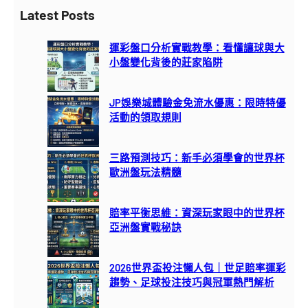
a
Latest Posts
r
c
運彩盤口分析實戰教學：看懂讓球與大
h
小盤變化背後的莊家陷阱
JP娛樂城體驗金免流水優惠：限時特優
活動的領取規則
三路預測技巧：新手必須學會的世界杯
歐洲盤玩法精髓
賠率平衡思維：資深玩家眼中的世界杯
亞洲盤實戰秘訣
2026世界盃投注懶人包｜世足賠率運彩
趨勢、足球投注技巧與冠軍熱門解析