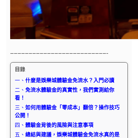
——————————————————————————-
目錄
一、
什麼是娛樂城體驗金免流水？入門必讀
二、
免流水體驗金的真實性，我們實測給你
看！
三、
如何用體驗金「零成本」翻倍？操作技巧
公開！
四、
體驗金背後的風險與注意事項
五、
總結與建議，娛樂城體驗金免流水真的是