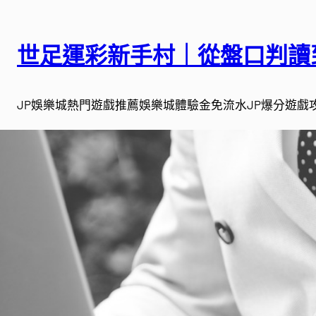
跳
至
主
世足運彩新手村｜從盤口判讀
要
內
容
JP娛樂城
熱門遊戲推薦
娛樂城體驗金免流水
JP爆分遊戲