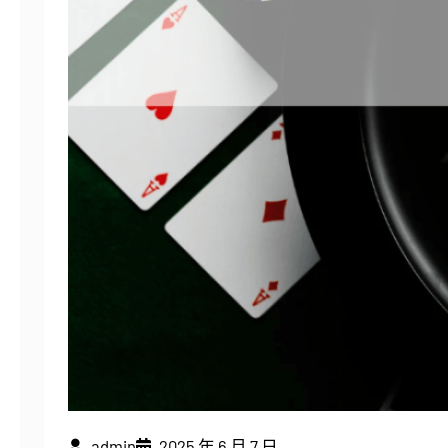
admin
2025 年 6 月 7 日