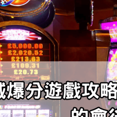
jp娛樂城不出金
JP娛樂城體驗金
JP爆分遊戲攻略
KUBET
世界杯亞洲盤
世界杯投注
世界杯歐洲盤
世界杯線上下注
世界盃下注
世界盃外圍賽
世界盃線上下注
世界盃足球
世足彩券
世足運動彩
世足運彩
免費送娛樂城體驗金
台灣線上娛樂城首選
吃角子老虎機
合法娛樂城
大獎娛樂城
大福娛樂城
娛樂城
娛樂城dcard
娛樂城優惠
娛樂城體驗金
娛樂城體驗金1000
娛樂城體驗金免流水