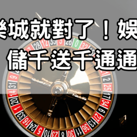
三路預測技巧：新手必須學
會的世界杯歐洲盤玩法精髓
賠率平衡思維：資深玩家眼
中的世界杯亞洲盤實戰秘訣
2026世界盃投注懶人包｜世
足賠率運彩趨勢、足球投注
技巧與冠軍熱門解析
Categories
JP娛樂城
JP爆分遊戲攻略