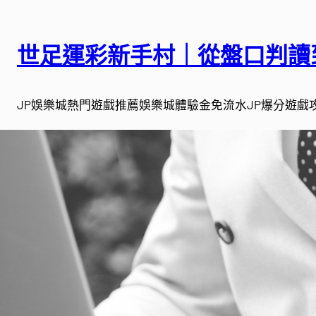
跳
至
主
世足運彩新手村｜從盤口判讀
要
內
容
JP娛樂城
熱門遊戲推薦
娛樂城體驗金免流水
JP爆分遊戲