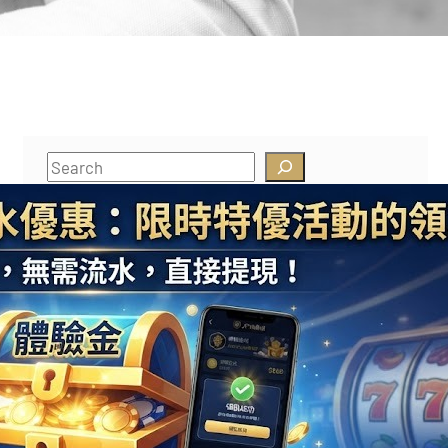
S
e
a
Latest Posts
r
c
運彩盤口分析實戰教學：看
h
懂讓球與大小盤變化背後的
莊家陷阱
JP娛樂城體驗金免流水優
惠：限時特優活動的領取規
則