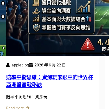
appleblog
2026 年 6 月 22 日
賠率平衡思維：資深玩家眼中的世界杯
亞洲盤實戰秘訣
賠率平衡思維：資深玩…
Read More