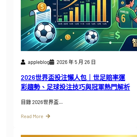
appleblog
2026 年 5 月 26 日
2026世界盃投注懶人包｜世足賠率運
彩趨勢、足球投注技巧與冠軍熱門解析
目錄 2026世界盃…
Read More