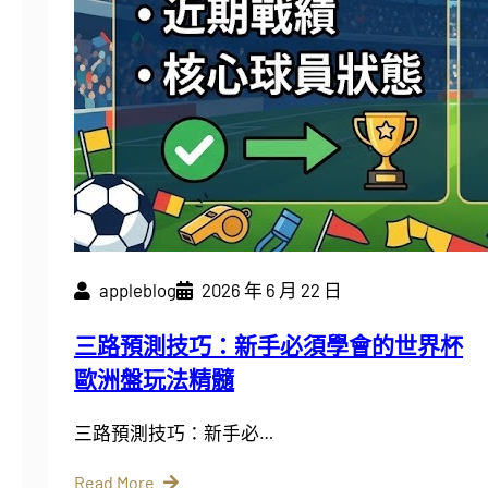
appleblog
2026 年 6 月 22 日
三路預測技巧：新手必須學會的世界杯
歐洲盤玩法精髓
三路預測技巧：新手必…
Read More