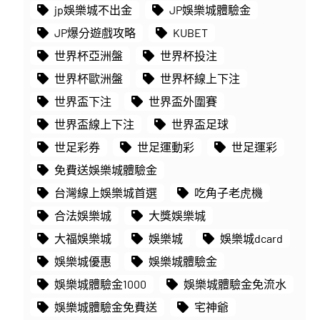
jp娛樂城不出金
JP娛樂城體驗金
JP爆分遊戲攻略
KUBET
世界杯亞洲盤
世界杯投注
世界杯歐洲盤
世界杯線上下注
世界盃下注
世界盃外圍賽
世界盃線上下注
世界盃足球
世足彩券
世足運動彩
世足運彩
免費送娛樂城體驗金
台灣線上娛樂城首選
吃角子老虎機
合法娛樂城
大獎娛樂城
大福娛樂城
娛樂城
娛樂城dcard
娛樂城優惠
娛樂城體驗金
娛樂城體驗金1000
娛樂城體驗金免流水
娛樂城體驗金免費送
宅神爺