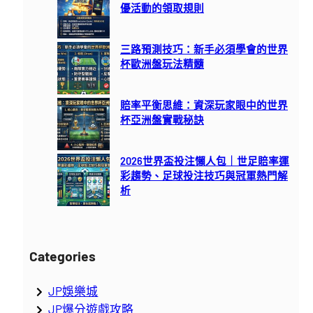
優活動的領取規則
三路預測技巧：新手必須學會的世界
杯歐洲盤玩法精髓
賠率平衡思維：資深玩家眼中的世界
杯亞洲盤實戰秘訣
2026世界盃投注懶人包｜世足賠率運
彩趨勢、足球投注技巧與冠軍熱門解
析
Categories
JP娛樂城
JP爆分遊戲攻略