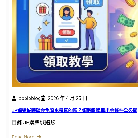
appleblog
2026 年 4 月 25 日
JP娛樂城體驗金免流水是真的嗎？領取教學與出金條件全公開
目錄 JP娛樂城體驗…
Read More