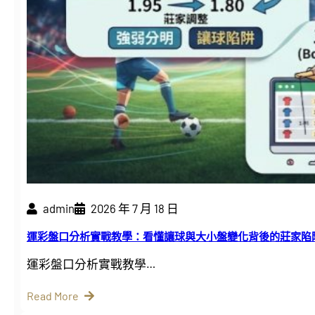
admin
2026 年 7 月 18 日
運彩盤口分析實戰教學：看懂讓球與大小盤變化背後的莊家陷
運彩盤口分析實戰教學…
Read More