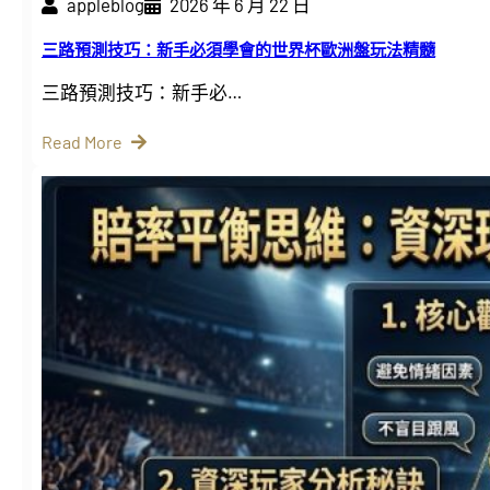
appleblog
2026 年 6 月 22 日
三路預測技巧：新手必須學會的世界杯歐洲盤玩法精髓
三路預測技巧：新手必…
Read More