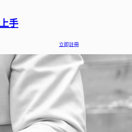
上手
立即註冊