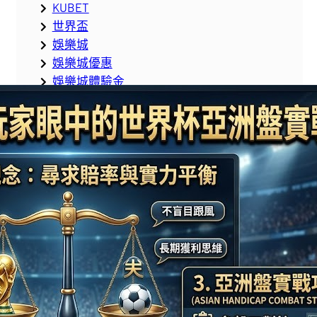
KUBET
世界盃
娛樂城
娛樂城優惠
娛樂城體驗金
娛樂城體驗金免流水
娛樂城體驗金免費送
熱門遊戲推薦
老虎機
註冊送體驗
體育投注
Tags
3A娛樂城體驗金300點
JP娛樂城