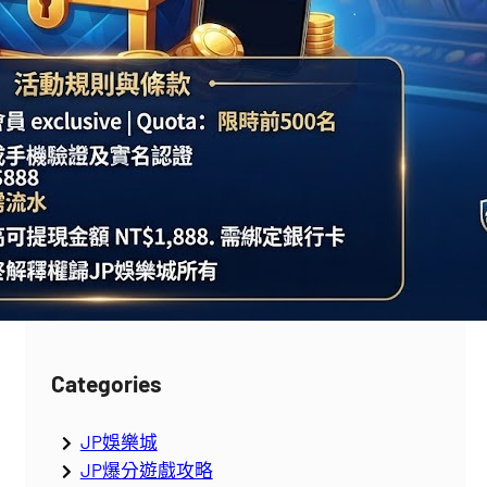
三路預測技巧：新手必須學
會的世界杯歐洲盤玩法精髓
賠率平衡思維：資深玩家眼
中的世界杯亞洲盤實戰秘訣
2026世界盃投注懶人包｜世
足賠率運彩趨勢、足球投注
技巧與冠軍熱門解析
Categories
JP娛樂城
JP爆分遊戲攻略