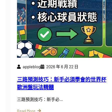
appleblog
2026 年 6 月 22 日
三路預測技巧：新手必須學會的世界杯
歐洲盤玩法精髓
三路預測技巧：新手必…
Read More