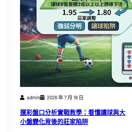
admin
2026 年 7 月 18 日
運彩盤口分析實戰教學：看懂讓球與大
小盤變化背後的莊家陷阱