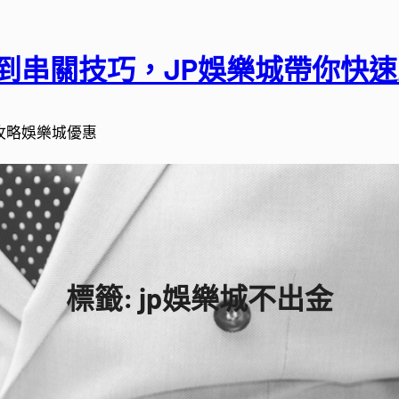
到串關技巧，JP娛樂城帶你快速
攻略
娛樂城優惠
標籤:
jp娛樂城不出金