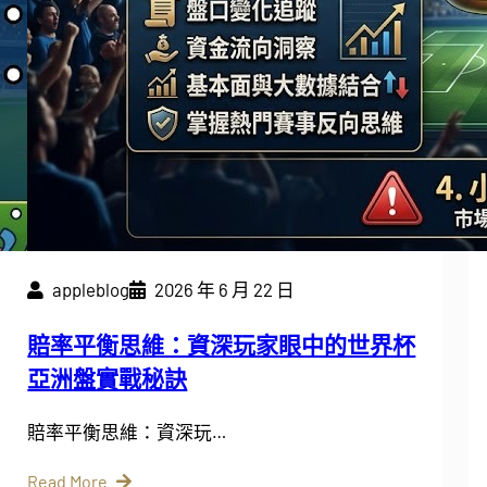
appleblog
2026 年 6 月 22 日
賠率平衡思維：資深玩家眼中的世界杯
亞洲盤實戰秘訣
賠率平衡思維：資深玩…
Read More