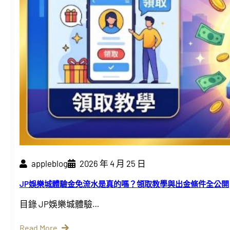
appleblog
2026 年 4 月 25 日
JP娛樂城體驗金免流水是真的嗎？領取教學與出金條件全公開
目錄 JP娛樂城體驗…
Read More