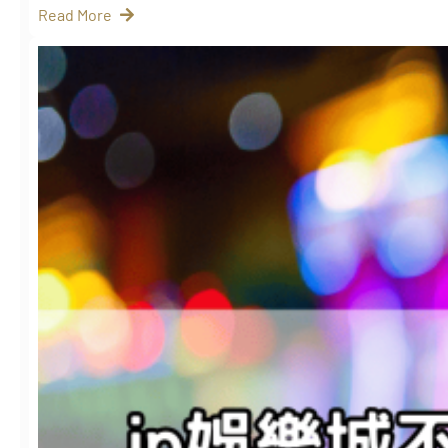
Read More