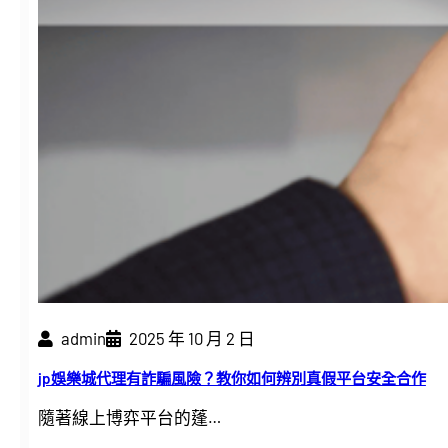
admin
2025 年 10 月 2 日
jp娛樂城代理有詐騙風險？教你如何辨別真假平台安全合作
隨著線上博弈平台的蓬…