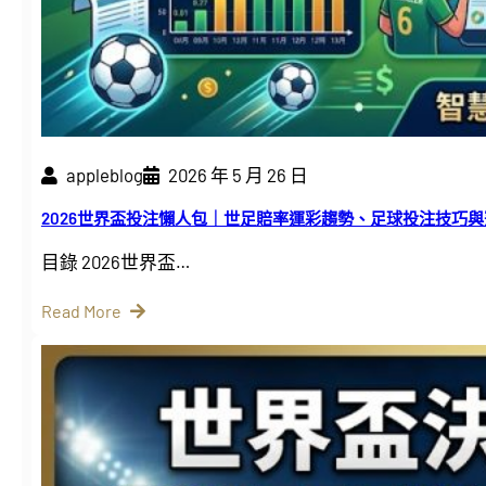
appleblog
2026 年 5 月 26 日
2026世界盃投注懶人包｜世足賠率運彩趨勢、足球投注技巧
目錄 2026世界盃…
Read More