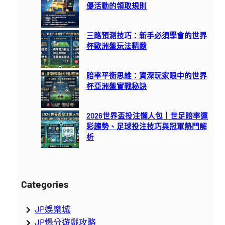
優活動的領取規則
三路預測技巧：新手必須學會的世界
杯歐洲盤玩法精髓
賠率平衡思維：資深玩家眼中的世界
杯亞洲盤實戰秘訣
2026世界盃投注懶人包｜世足賠率運
彩趨勢、足球投注技巧與冠軍熱門解
析
Categories
JP娛樂城
JP爆分遊戲攻略