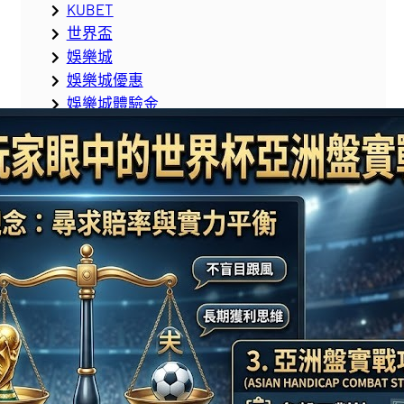
KUBET
世界盃
娛樂城
娛樂城優惠
娛樂城體驗金
娛樂城體驗金免流水
娛樂城體驗金免費送
熱門遊戲推薦
老虎機
註冊送體驗
體育投注
Tags
3A娛樂城體驗金300點
JP娛樂城