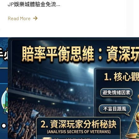
JP娛樂城體驗金免流…
Read More