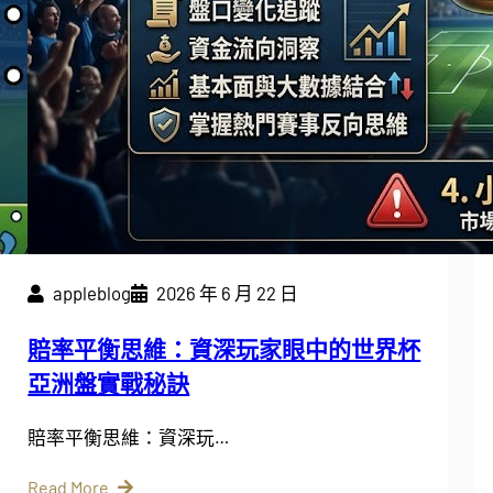
appleblog
2026 年 6 月 22 日
賠率平衡思維：資深玩家眼中的世界杯
亞洲盤實戰秘訣
賠率平衡思維：資深玩…
Read More