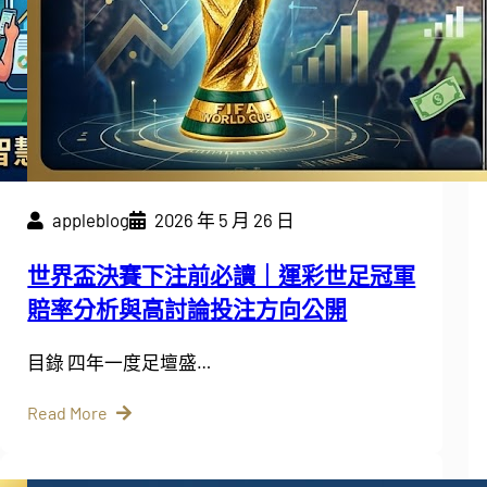
appleblog
2026 年 5 月 26 日
世界盃決賽下注前必讀｜運彩世足冠軍
賠率分析與高討論投注方向公開
目錄 四年一度足壇盛…
Read More