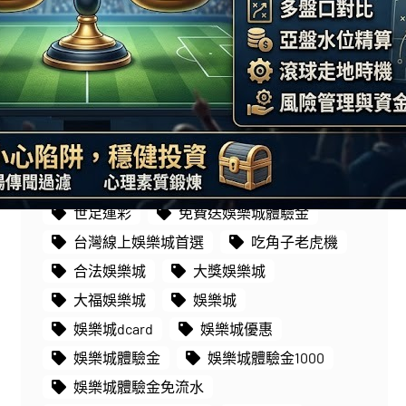
jp娛樂城不出金
JP娛樂城體驗金
JP爆分遊戲攻略
KUBET
世界杯亞洲盤
世界杯投注
世界杯歐洲盤
世界杯線上下注
世界盃下注
世界盃外圍賽
世界盃線上下注
世界盃足球
世足彩券
世足運動彩
世足運彩
免費送娛樂城體驗金
台灣線上娛樂城首選
吃角子老虎機
合法娛樂城
大獎娛樂城
大福娛樂城
娛樂城
娛樂城dcard
娛樂城優惠
娛樂城體驗金
娛樂城體驗金1000
娛樂城體驗金免流水