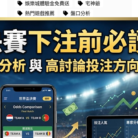
娛樂城體驗金免費送
宅神爺
熱門遊戲推薦
盤口分析
老虎機
老虎機攻略
老虎機遊戲
老虎機遊戲全解析
賽事分析
通博
運動彩券世界盃
運動彩券 線上投注
運彩
運彩官網
運彩賠率
體育投注