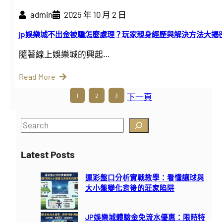
admin
2025 年 10 月 2 日
jp娛樂城不出金被騙怎麼處理？玩家親身經歷與解決方法大揭
隨著線上娛樂城的興起…
Read More
1
2
3
下一頁
S
e
a
Latest Posts
r
c
運彩盤口分析實戰教學：看懂讓球與
h
大小盤變化背後的莊家陷阱
JP娛樂城體驗金免流水優惠：限時特