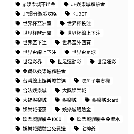
jp娛樂城不出金
JP娛樂城體驗金
JP爆分遊戲攻略
KUBET
世界杯亞洲盤
世界杯投注
世界杯歐洲盤
世界杯線上下注
世界盃下注
世界盃外圍賽
世界盃線上下注
世界盃足球
世足彩券
世足運動彩
世足運彩
免費送娛樂城體驗金
台灣線上娛樂城首選
吃角子老虎機
合法娛樂城
大獎娛樂城
大福娛樂城
娛樂城
娛樂城dcard
娛樂城優惠
娛樂城體驗金
娛樂城體驗金1000
娛樂城體驗金免流水
娛樂城體驗金免費送
宅神爺