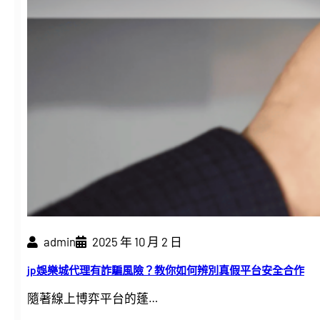
admin
2025 年 10 月 2 日
jp娛樂城代理有詐騙風險？教你如何辨別真假平台安全合作
隨著線上博弈平台的蓬…