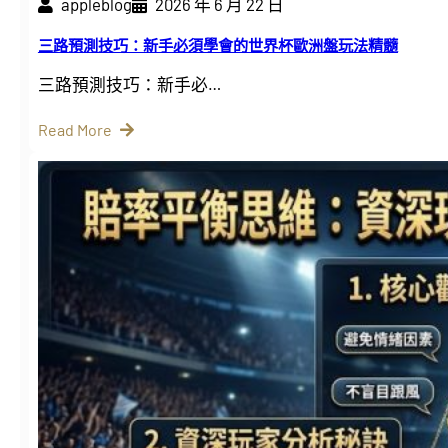
appleblog
2026 年 6 月 22 日
三路預測技巧：新手必須學會的世界杯歐洲盤玩法精髓
三路預測技巧：新手必…
Read More