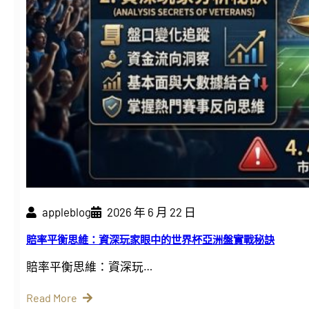
appleblog
2026 年 6 月 22 日
賠率平衡思維：資深玩家眼中的世界杯亞洲盤實戰秘訣
賠率平衡思維：資深玩…
Read More