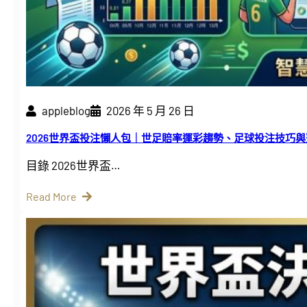
appleblog
2026 年 5 月 26 日
2026世界盃投注懶人包｜世足賠率運彩趨勢、足球投注技巧
目錄 2026世界盃…
Read More