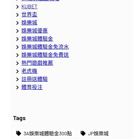
KUBET
世界盃
娛樂城
娛樂城優惠
娛樂城體驗金
娛樂城體驗金免流水
娛樂城體驗金免費送
熱門遊戲推薦
老虎機
註冊送體驗
體育投注
Tags
3A娛樂城體驗金300點
JP娛樂城