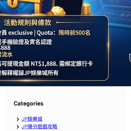
三路預測技巧：新手必須學
會的世界杯歐洲盤玩法精髓
賠率平衡思維：資深玩家眼
中的世界杯亞洲盤實戰秘訣
2026世界盃投注懶人包｜世
足賠率運彩趨勢、足球投注
技巧與冠軍熱門解析
Categories
JP娛樂城
JP爆分遊戲攻略