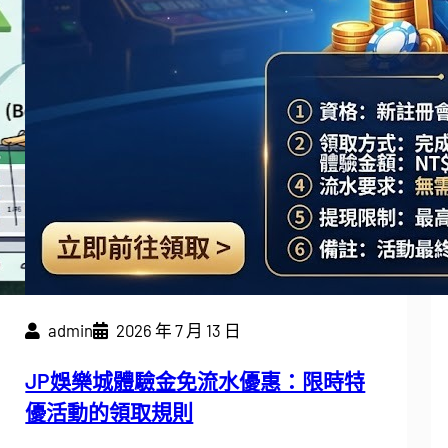
admin
2026 年 7 月 13 日
JP娛樂城體驗金免流水優惠：限時特
優活動的領取規則