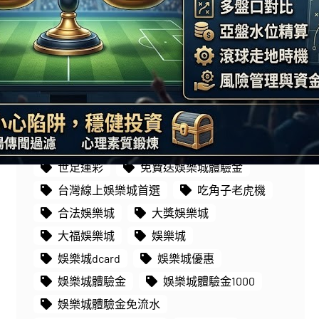
jp娛樂城不出金
JP娛樂城體驗金
JP爆分遊戲攻略
KUBET
世界杯亞洲盤
世界杯投注
世界杯歐洲盤
世界杯線上下注
世界盃下注
世界盃外圍賽
世界盃線上下注
世界盃足球
世足彩券
世足運動彩
世足運彩
免費送娛樂城體驗金
台灣線上娛樂城首選
吃角子老虎機
合法娛樂城
大獎娛樂城
大福娛樂城
娛樂城
娛樂城dcard
娛樂城優惠
娛樂城體驗金
娛樂城體驗金1000
娛樂城體驗金免流水