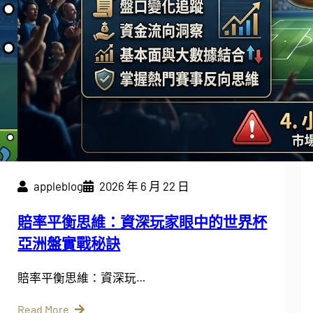
appleblog
2026 年 6 月 22 日
賠率平衡思維：資深玩家眼中的世界杯
亞洲盤實戰秘訣
賠率平衡思維：資深玩…
Read More