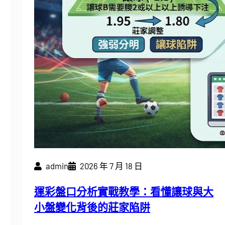
admin
2026 年 7 月 18 日
運彩盤口分析實戰教學：看懂讓球與大
小盤變化背後的莊家陷阱