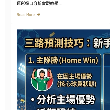
運彩盤口分析實戰教學…
Read More