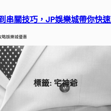
到串關技巧，JP娛樂城帶你快速
攻略
娛樂城優惠
標籤:
宅神爺