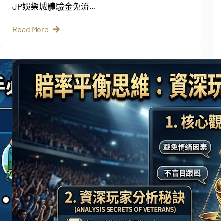
JP娛樂城體驗金免流…
Read More