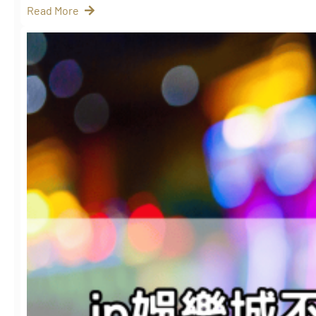
Read More