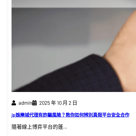
admin
2025 年 10 月 2 日
jp娛樂城代理有詐騙風險？教你如何辨別真假平台安全合作
隨著線上博弈平台的蓬…