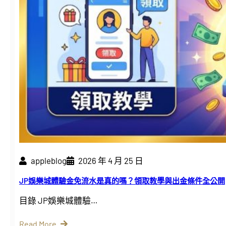
appleblog
2026 年 4 月 25 日
JP娛樂城體驗金免流水是真的嗎？領取教學與出金條件全公開
目錄 JP娛樂城體驗…
Read More