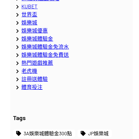
KUBET
世界盃
娛樂城
娛樂城優惠
娛樂城體驗金
娛樂城體驗金免流水
娛樂城體驗金免費送
熱門遊戲推薦
老虎機
註冊送體驗
體育投注
Tags
3A娛樂城體驗金300點
JP娛樂城