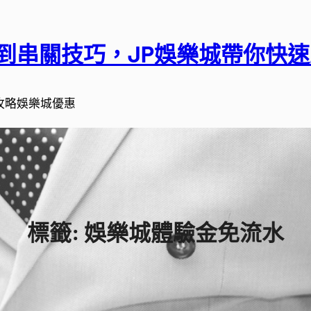
到串關技巧，JP娛樂城帶你快速
攻略
娛樂城優惠
標籤:
娛樂城體驗金免流水