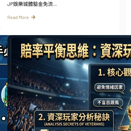
JP娛樂城體驗金免流…
Read More