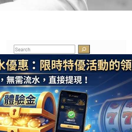
S
e
a
Latest Posts
r
c
運彩盤口分析實戰教學：看
h
懂讓球與大小盤變化背後的
莊家陷阱
JP娛樂城體驗金免流水優
惠：限時特優活動的領取規
則