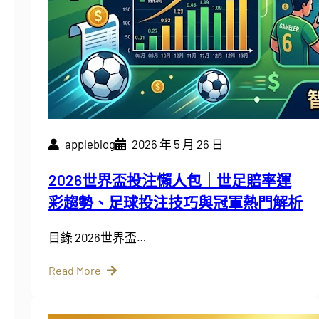
appleblog
2026 年 5 月 26 日
2026世界盃投注懶人包｜世足賠率運
彩趨勢、足球投注技巧與冠軍熱門解析
目錄 2026世界盃…
Read More