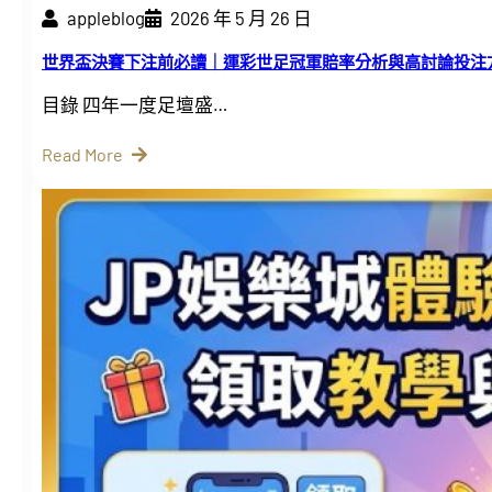
appleblog
2026 年 5 月 26 日
世界盃決賽下注前必讀｜運彩世足冠軍賠率分析與高討論投注
目錄 四年一度足壇盛…
Read More