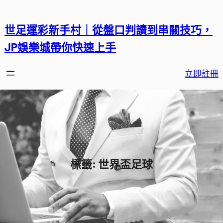
跳
至
世足運彩新手村｜從盤口判讀到串關技巧，
主
要
JP娛樂城帶你快速上手
內
容
立即註冊
標籤:
世界盃足球