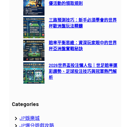
優活動的領取規則
三路預測技巧：新手必須學會的世界
杯歐洲盤玩法精髓
賠率平衡思維：資深玩家眼中的世界
杯亞洲盤實戰秘訣
2026世界盃投注懶人包｜世足賠率運
彩趨勢、足球投注技巧與冠軍熱門解
析
Categories
JP娛樂城
JP爆分遊戲攻略