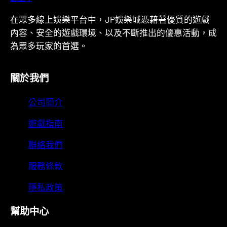
在眾多線上娛樂平台中，JP娛樂城憑藉著優質的遊戲
內容、安全的遊戲環境、以及不斷推出的優惠活動，成
為眾多玩家的首選。
關於我們
公司簡介
遊戲指南
聯絡我們
服務條款
隱私政策
幫助中心