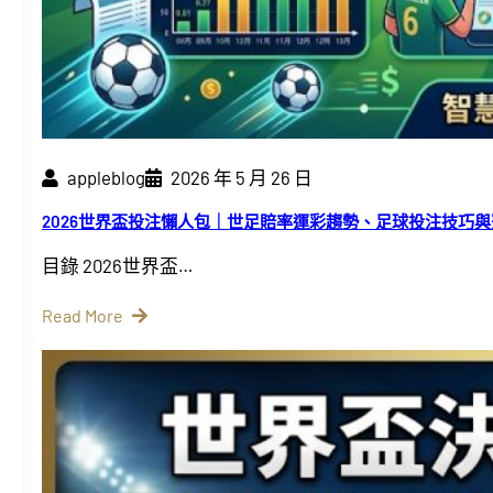
appleblog
2026 年 5 月 26 日
2026世界盃投注懶人包｜世足賠率運彩趨勢、足球投注技巧
目錄 2026世界盃…
Read More