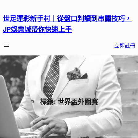
跳
至
世足運彩新手村｜從盤口判讀到串關技巧，
主
要
JP娛樂城帶你快速上手
內
容
立即註冊
標籤:
世界盃外圍賽