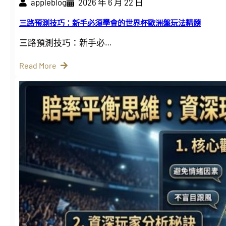
appleblog
2026 年 6 月 22 日
三路預測技巧：新手必須學會的世界杯歐洲盤玩法精髓
三路預測技巧：新手必…
Read More