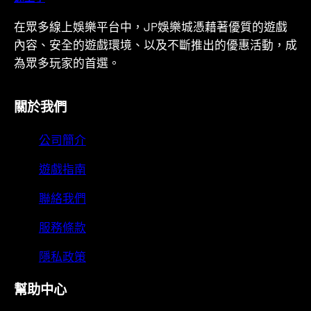
在眾多線上娛樂平台中，JP娛樂城憑藉著優質的遊戲
內容、安全的遊戲環境、以及不斷推出的優惠活動，成
為眾多玩家的首選。
關於我們
公司簡介
遊戲指南
聯絡我們
服務條款
隱私政策
幫助中心