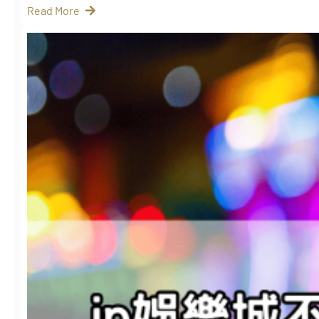
Read More