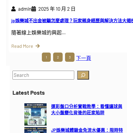
admin
2025 年 10 月 2 日
jp娛樂城不出金被騙怎麼處理？玩家親身經歷與解決方法大揭
隨著線上娛樂城的興起…
Read More
1
2
3
下一頁
S
e
a
Latest Posts
r
c
運彩盤口分析實戰教學：看懂讓球與
h
大小盤變化背後的莊家陷阱
JP娛樂城體驗金免流水優惠：限時特