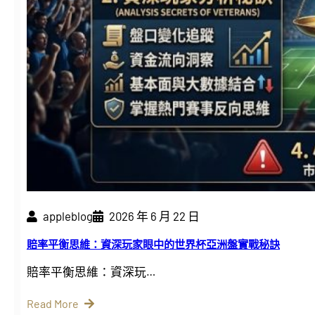
appleblog
2026 年 6 月 22 日
賠率平衡思維：資深玩家眼中的世界杯亞洲盤實戰秘訣
賠率平衡思維：資深玩…
Read More