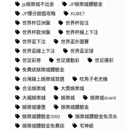
jp娛樂城不出金
JP娛樂城體驗金
JP爆分遊戲攻略
KUBET
世界杯亞洲盤
世界杯投注
世界杯歐洲盤
世界杯線上下注
世界盃下注
世界盃外圍賽
世界盃線上下注
世界盃足球
世足彩券
世足運動彩
世足運彩
免費送娛樂城體驗金
台灣線上娛樂城首選
吃角子老虎機
合法娛樂城
大獎娛樂城
大福娛樂城
娛樂城
娛樂城dcard
娛樂城優惠
娛樂城體驗金
娛樂城體驗金1000
娛樂城體驗金免流水
娛樂城體驗金免費送
宅神爺