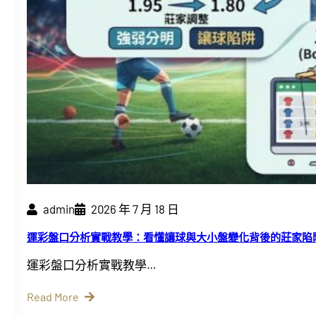
admin
2026 年 7 月 18 日
運彩盤口分析實戰教學：看懂讓球與大小盤變化背後的莊家陷
運彩盤口分析實戰教學…
Read More