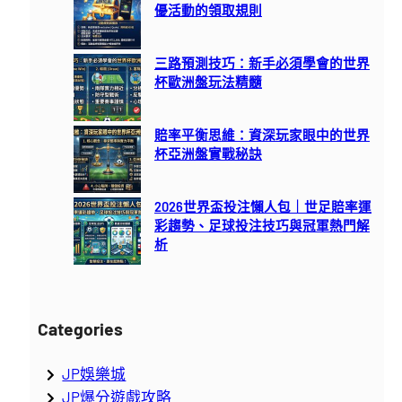
優活動的領取規則
三路預測技巧：新手必須學會的世界
杯歐洲盤玩法精髓
賠率平衡思維：資深玩家眼中的世界
杯亞洲盤實戰秘訣
2026世界盃投注懶人包｜世足賠率運
彩趨勢、足球投注技巧與冠軍熱門解
析
Categories
JP娛樂城
JP爆分遊戲攻略