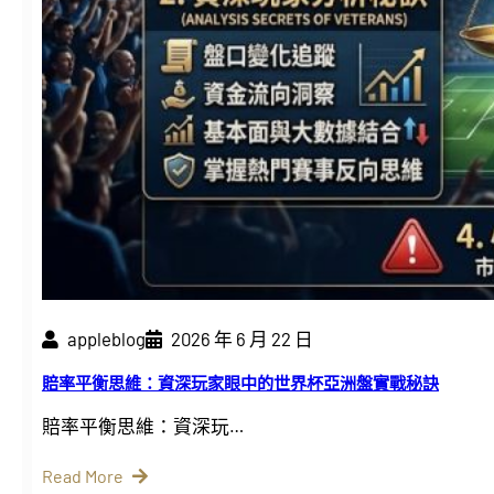
appleblog
2026 年 6 月 22 日
賠率平衡思維：資深玩家眼中的世界杯亞洲盤實戰秘訣
賠率平衡思維：資深玩…
Read More