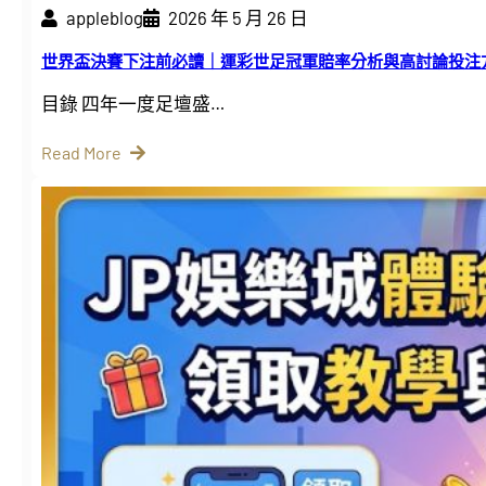
appleblog
2026 年 5 月 26 日
世界盃決賽下注前必讀｜運彩世足冠軍賠率分析與高討論投注
目錄 四年一度足壇盛…
Read More