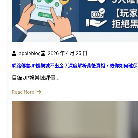
appleblog
2026 年 4 月 25 日
網路傳言JP娛樂城不出金？深度解析背後真相，教你如何確保
目錄 JP娛樂城評價…
Read More